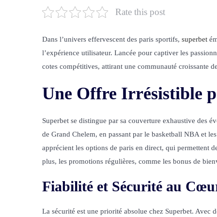
s
s
Rate this post
t
t
e
e
Dans l’univers effervescent des paris sportifs,
superbet
éme
d
d
l’expérience utilisateur. Lancée pour captiver les passion
o
i
cotes compétitives, attirant une communauté croissante de 
n
n
Une Offre Irrésistible 
Superbet se distingue par sa couverture exhaustive des 
de Grand Chelem, en passant par le basketball NBA et les 
apprécient les options de paris en direct, qui permettent d
plus, les promotions régulières, comme les bonus de bien
Fiabilité et Sécurité au Cœu
La sécurité est une priorité absolue chez Superbet. Avec 