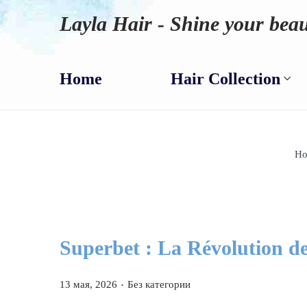
Layla Hair - Shine your beau
Home
Hair Collection
H
Superbet : La Révolution de
.
P
P
13 мая, 2026
Без категории
o
o