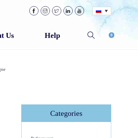
t Us
Help
0
gne
Categories