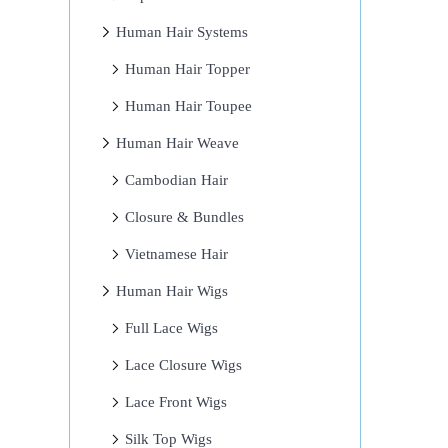
Human Hair Systems
Human Hair Topper
Human Hair Toupee
Human Hair Weave
Cambodian Hair
Closure & Bundles
Vietnamese Hair
Human Hair Wigs
Full Lace Wigs
Lace Closure Wigs
Lace Front Wigs
Silk Top Wigs