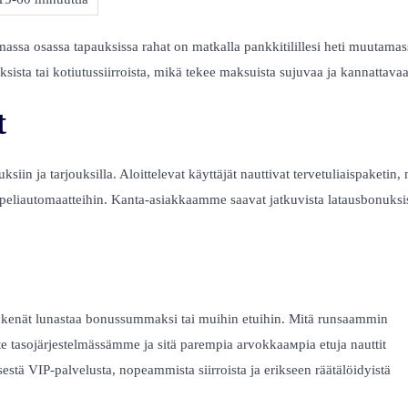
assa osassa tapauksissa rahat on matkalla pankkitilillesi heti muutamas
ista tai kotiutussiirroista, mikä tekee maksuista sujuvaa ja kannattavaa
t
in ja tarjouksilla. Aloittelevat käyttäjät nauttivat tervetuliaispaketin,
in peliautomaatteihin. Kanta-asiakkaamme saavat jatkuvista latausbonuksi
ä kykenät lunastaa bonussummaksi tai muihin etuihin. Mitä runsaammin
tasojärjestelmässämme ja sitä parempia arvokkaамpia etuja nauttit
sestä VIP-palvelusta, nopeammista siirroista ja erikseen räätälöidyistä