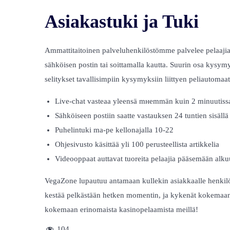
Asiakastuki ja Tuki
Ammattitaitoinen palveluhenkilöstömme palvelee pelaajia
sähköisen postin tai soittamalla kautta. Suurin osa kysym
selitykset tavallisimpiin kysymyksiin liittyen peliautomaatt
Live-chat vasteaa yleensä mнemmän kuin 2 minuutiss
Sähköiseen postiin saatte vastauksen 24 tuntien sisällä
Puhelintuki ma-pe kellonajalla 10-22
Ohjesivusto käsittää yli 100 perusteellista artikkelia
Videooppaat auttavat tuoreita pelaajia pääsemään alk
VegaZone lupautuu antamaan kullekin asiakkaalle henkilök
kestää pelkästään hetken momentin, ja kykenät kokemaan p
kokemaan erinomaista kasinopelaamista meillä!
R
104