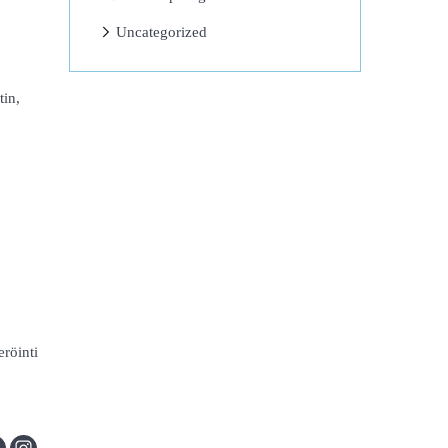
Uncategorized
tin,
röinti