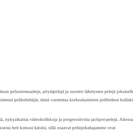
iman peliautomaatteja, pöytäpelejä ja suorien lähetysten pelejä jokaiselle
tuimmat pelikehittäjät, tämä varmistaa korkealaatuisen pelihetken kullak
, nykyaikaisia videokolikkoja ja progressiivisia jackpot-pelejä. Aitossa
sta heti kotoasi käsiisi, sillä osaavat pelinjohattajamme ovat