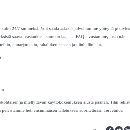
 koko 24/7 suomeksi. Voit saada asiakaspalveluumme yhteyttä pikavies
yksistä saavat vastauksen suoraan laajasta FAQ-sivustamme, josta näet
eihin, etutarjouksiin, rahaliikenteeseen ja tilinhallintaan.
a
uun
ohtaisen ja miellyttävän käyttökokemuksen alusta päähän. Tilin rekiste
eleistämme heti ensimmäisen talletuksesi suoritettuasi. Tervetuloa