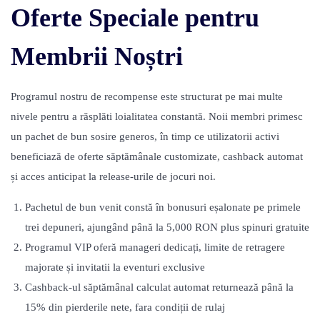
Oferte Speciale pentru
Membrii Noștri
Programul nostru de recompense este structurat pe mai multe
nivele pentru a răsplăti loialitatea constantă. Noii membri primesc
un pachet de bun sosire generos, în timp ce utilizatorii activi
beneficiază de oferte săptămânale customizate, cashback automat
și acces anticipat la release-urile de jocuri noi.
Pachetul de bun venit constă în bonusuri eșalonate pe primele
trei depuneri, ajungând până la 5,000 RON plus spinuri gratuite
Programul VIP oferă manageri dedicați, limite de retragere
majorate și invitatii la eventuri exclusive
Cashback-ul săptămânal calculat automat returnează până la
15% din pierderile nete, fara condiții de rulaj