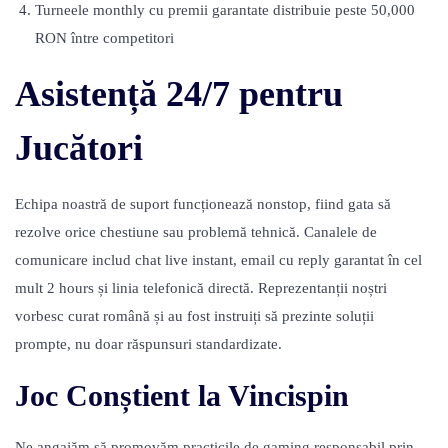
Turneele monthly cu premii garantate distribuie peste 50,000
RON între competitori
Asistență 24/7 pentru
Jucători
Echipa noastră de suport funcționează nonstop, fiind gata să
rezolve orice chestiune sau problemă tehnică. Canalele de
comunicare includ chat live instant, email cu reply garantat în cel
mult 2 hours și linia telefonică directă. Reprezentanții noștri
vorbesc curat română și au fost instruiți să prezinte soluții
prompte, nu doar răspunsuri standardizate.
Joc Conștient la Vincispin
Ne angajăm să promovăm practicile de gaming responsabil prin