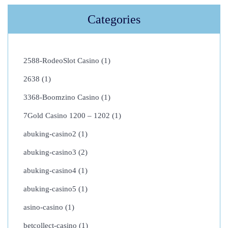
i
Categories
n
s
t
2588-RodeoSlot Casino
(1)
e
2638
(1)
i
n
3368-Boomzino Casino
(1)
G
7Gold Casino 1200 – 1202
(1)
a
abuking-casino2
(1)
m
i
abuking-casino3
(2)
n
abuking-casino4
(1)
g
abuking-casino5
(1)
:
asino-casino
(1)
W
h
betcollect-casino
(1)