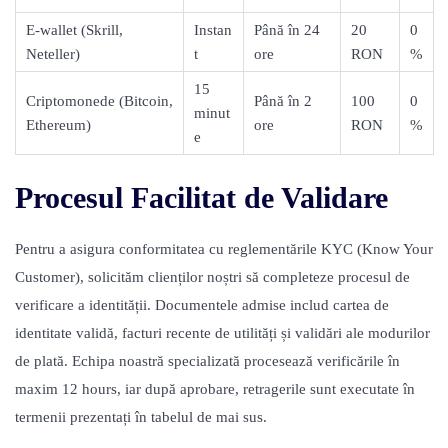
E-wallet (Skrill,
Instan
Până în 24
20
0
Neteller)
t
ore
RON
%
15
Criptomonede (Bitcoin,
Până în 2
100
0
minut
Ethereum)
ore
RON
%
e
Procesul Facilitat de Validare
Pentru a asigura conformitatea cu reglementările KYC (Know Your
Customer), solicităm clienților noștri să completeze procesul de
verificare a identității. Documentele admise includ cartea de
identitate validă, facturi recente de utilități și validări ale modurilor
de plată. Echipa noastră specializată procesează verificările în
maxim 12 hours, iar după aprobare, retragerile sunt executate în
termenii prezentați în tabelul de mai sus.