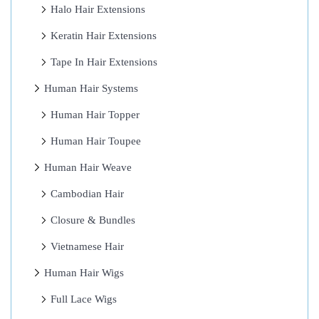
Halo Hair Extensions
S
y
Keratin Hair Extensions
s
Tape In Hair Extensions
t
Human Hair Systems
e
m
Human Hair Topper
G
Human Hair Toupee
i
Human Hair Weave
e
r
Cambodian Hair
z
Closure & Bundles
N
Vietnamese Hair
i
e
Human Hair Wigs
p
Full Lace Wigs
o