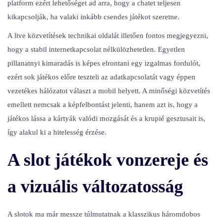
platform ezért lehetőséget ad arra, hogy a chatet teljesen
kikapcsolják, ha valaki inkább csendes játékot szeretne.
A live közvetítések technikai oldalát illetően fontos megjegyezni,
hogy a stabil internetkapcsolat nélkülözhetetlen. Egyetlen
pillanatnyi kimaradás is képes elrontani egy izgalmas fordulót,
ezért sok játékos előre teszteli az adatkapcsolatát vagy éppen
vezetékes hálózatot választ a mobil helyett. A minőségi közvetítés
emellett nemcsak a képfelbontást jelenti, hanem azt is, hogy a
játékos lássa a kártyák valódi mozgását és a krupié gesztusait is,
így alakul ki a hitelesség érzése.
A slot játékok vonzereje és
a vizuális változatosság
A slotok ma már messze túlmutatnak a klasszikus háromdobos