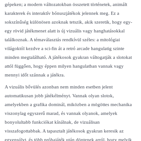
gépeken; a modern változatokban összetett történetek, animált
karakterek és interaktív bónuszjátékok jelennek meg. Ez a
sokszínűség különösen azoknak tetszik, akik szeretik, hogy egy-
egy rövid játékmenet alatt is új vizuális vagy hanghatásokkal
találkoznak. A témaválasztás rendkívül széles: a mitológiai
világoktól kezdve a sci-fin át a retró arcade hangulatig szinte
minden megtalálható. A játékosok gyakran váltogatják a slotokat
attól függően, hogy éppen milyen hangulatban vannak vagy
mennyi időt szánnak a játékra.
A vizuális bővülés azonban nem minden esetben jelent
automatikusan jobb játékélményt. Vannak olyan slotok,
amelyekben a grafika dominál, miközben a mögöttes mechanika
viszonylag egyszerű marad, és vannak olyanok, amelyek
bonyolultabb funkciókat kínálnak, de vizuálisan
visszafogottabbak. A tapasztalt játékosok gyakran keresik az
egyensúlyt, és több próbajáték után döntenek arról, hogy melyik