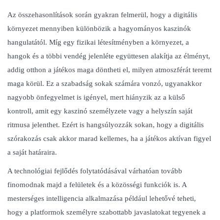
Az összehasonlítások során gyakran felmerül, hogy a digitális
környezet mennyiben különbözik a hagyományos kaszinók
hangulatától. Míg egy fizikai létesítményben a környezet, a
hangok és a többi vendég jelenléte együttesen alakítja az élményt,
addig otthon a játékos maga döntheti el, milyen atmoszférát teremt
maga körül. Ez a szabadság sokak számára vonzó, ugyanakkor
nagyobb önfegyelmet is igényel, mert hiányzik az a külső
kontroll, amit egy kaszinó személyzete vagy a helyszín saját
ritmusa jelenthet. Ezért is hangsúlyozzák sokan, hogy a digitális
szórakozás csak akkor marad kellemes, ha a játékos aktívan figyel
a saját határaira.
A technológiai fejlődés folytatódásával várhatóan tovább
finomodnak majd a felületek és a közösségi funkciók is. A
mesterséges intelligencia alkalmazása például lehetővé teheti,
hogy a platformok személyre szabottabb javaslatokat tegyenek a