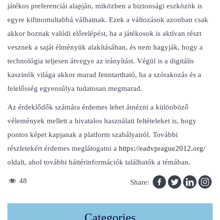
játékos preferenciái alapján, miközben a biztonsági eszközök is
egyre kifinomultabbá válhatnak. Ezek a változások azonban csak
akkor hoznak valódi előrelépést, ha a játékosok is aktívan részt
vesznek a saját élményük alakításában, és nem hagyják, hogy a
technológia teljesen átvegye az irányítást. Végül is a digitális
kaszinók világa akkor marad fenntartható, ha a szórakozás és a
felelősség egyensúlya tudatosan megmarad.
Az érdeklődők számára érdemes lehet átnézni a különböző
vélemények mellett a hivatalos használati feltételeket is, hogy
pontos képet kapjanak a platform szabályairól. További
részletekért érdemes meglátogatni a
https://eadvprague2012.org/
oldalt, ahol további háttérinformációk találhatók a témában.
R
48
Share:
i
t
Categories