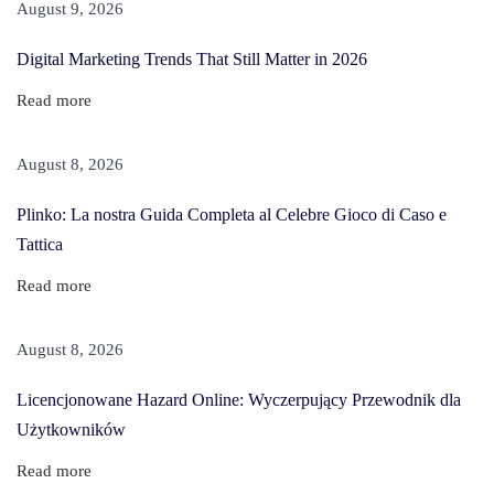
August 9, 2026
Digital Marketing Trends That Still Matter in 2026
Read more
August 8, 2026
Plinko: La nostra Guida Completa al Celebre Gioco di Caso e
Tattica
Read more
August 8, 2026
Licencjonowane Hazard Online: Wyczerpujący Przewodnik dla
Użytkowników
Read more