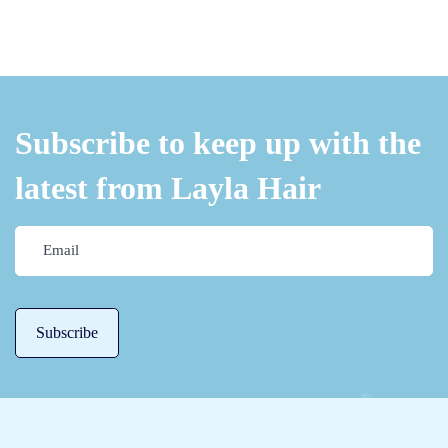
Subscribe to keep up with the
latest from Layla Hair