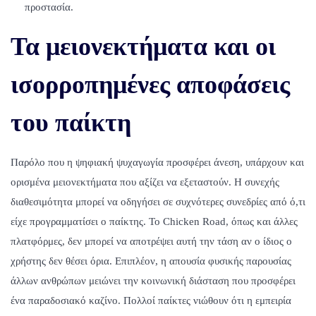
προστασία.
Τα μειονεκτήματα και οι
ισορροπημένες αποφάσεις
του παίκτη
Παρόλο που η ψηφιακή ψυχαγωγία προσφέρει άνεση, υπάρχουν και
ορισμένα μειονεκτήματα που αξίζει να εξεταστούν. Η συνεχής
διαθεσιμότητα μπορεί να οδηγήσει σε συχνότερες συνεδρίες από ό,τι
είχε προγραμματίσει ο παίκτης. Το Chicken Road, όπως και άλλες
πλατφόρμες, δεν μπορεί να αποτρέψει αυτή την τάση αν ο ίδιος ο
χρήστης δεν θέσει όρια. Επιπλέον, η απουσία φυσικής παρουσίας
άλλων ανθρώπων μειώνει την κοινωνική διάσταση που προσφέρει
ένα παραδοσιακό καζίνο. Πολλοί παίκτες νιώθουν ότι η εμπειρία