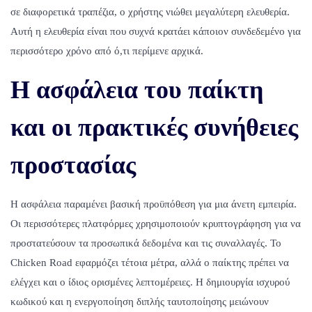
σε διαφορετικά τραπέζια, ο χρήστης νιώθει μεγαλύτερη ελευθερία.
Αυτή η ελευθερία είναι που συχνά κρατάει κάποιον συνδεδεμένο για
περισσότερο χρόνο από ό,τι περίμενε αρχικά.
Η ασφάλεια του παίκτη
και οι πρακτικές συνήθειες
προστασίας
Η ασφάλεια παραμένει βασική προϋπόθεση για μια άνετη εμπειρία.
Οι περισσότερες πλατφόρμες χρησιμοποιούν κρυπτογράφηση για να
προστατεύσουν τα προσωπικά δεδομένα και τις συναλλαγές. Το
Chicken Road εφαρμόζει τέτοια μέτρα, αλλά ο παίκτης πρέπει να
ελέγχει και ο ίδιος ορισμένες λεπτομέρειες. Η δημιουργία ισχυρού
κωδικού και η ενεργοποίηση διπλής ταυτοποίησης μειώνουν