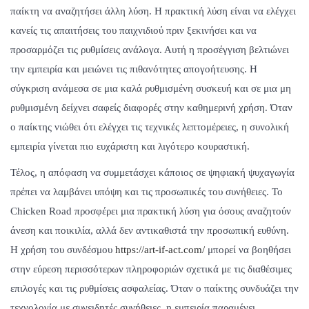
παίκτη να αναζητήσει άλλη λύση. Η πρακτική λύση είναι να ελέγχει
κανείς τις απαιτήσεις του παιχνιδιού πριν ξεκινήσει και να
προσαρμόζει τις ρυθμίσεις ανάλογα. Αυτή η προσέγγιση βελτιώνει
την εμπειρία και μειώνει τις πιθανότητες απογοήτευσης. Η
σύγκριση ανάμεσα σε μια καλά ρυθμισμένη συσκευή και σε μια μη
ρυθμισμένη δείχνει σαφείς διαφορές στην καθημερινή χρήση. Όταν
ο παίκτης νιώθει ότι ελέγχει τις τεχνικές λεπτομέρειες, η συνολική
εμπειρία γίνεται πιο ευχάριστη και λιγότερο κουραστική.
Τέλος, η απόφαση να συμμετάσχει κάποιος σε ψηφιακή ψυχαγωγία
πρέπει να λαμβάνει υπόψη και τις προσωπικές του συνήθειες. Το
Chicken Road προσφέρει μια πρακτική λύση για όσους αναζητούν
άνεση και ποικιλία, αλλά δεν αντικαθιστά την προσωπική ευθύνη.
Η χρήση του συνδέσμου
https://art-if-act.com/
μπορεί να βοηθήσει
στην εύρεση περισσότερων πληροφοριών σχετικά με τις διαθέσιμες
επιλογές και τις ρυθμίσεις ασφαλείας. Όταν ο παίκτης συνδυάζει την
τεχνολογία με συνειδητές συνήθειες, η εμπειρία παραμένει