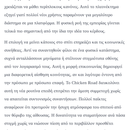
χρειάζεται να μάθει περίπλοκους κανόνες. Αυτό το πλεονέκτημα
εξηγεί γιατί πολλοί νέοι χρήστες παραμένουν για μεγαλύτερο
διάστημα σε μια πλατφόρμα. Η φυσική ροή της εμπειρίας γίνεται
τελικά πιο σημαντική από την ίδια την ιδέα του κέρδους.
Η επιλογή να μείνει κάποιος στο σπίτι επηρεάζει και τις κοινωνικές
συνήθειες. Αντί να συναντηθούν φίλοι σε ένα φυσικό κατάστημα,
συχνά ανταλλάσσουν μηνύματα ή στέλνουν στιγμιότυπα οθόνης
από τον λογαριασμό τους. Αυτή η μορφή επικοινωνίας δημιουργεί
μια διαφορετική αίσθηση κοινότητας, αν και λιγότερο έντονη από
την πρόσωπο με πρόσωπο επαφή. Το Chicken Road διευκολύνει
αυτή τη νέα ρουτίνα επειδή επιτρέπει την άμεση συμμετοχή χωρίς
να απαιτείται συντονισμός συναντήσεων. Πολλοί παίκτες
αναφέρουν ότι προτιμούν την ήσυχη ατμόσφαιρα του σπιτιού από
τον θόρυβο της αίθουσας. Η δυνατότητα να σταματήσουν ανά πάσα
στιγμή χωρίς να νιώσουν πίεση από το περιβάλλον προσθέτει