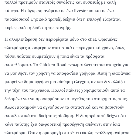
πολλοί προτιμούν σταθερές συνδέσεις και συσκευές με καλή
κάμερα. Η σύγκριση ανάμεσα σε ένα livestream και σε ένα
παραδοσιακό ψηφιακό τραπέζι δείχνει ότι η επιλογή εξαρτάται
κυρίως από τη διάθεση της στιγμής.
Η αλληλεπίδραση δεν περιορίζεται μόνο στο chat. Ορισμένες
πλατφόρμες προσφέρουν στατιστικά σε πραγματικό χρόνο, όπως
πόσοι παίκτες συμμετέχουν ή ποια είναι τα πρόσφατα
αποτελέσματα. Το Chicken Road ενσωματώνει τέτοια στοιχεία για
να βοηθήσει τον χρήστη να αποφασίσει γρήγορα. Αυτή η διαφάνεια
μπορεί να δημιουργήσει μια αίσθηση ελέγχου, αν και δεν αλλάζει
την τύχη του παιχνιδιού. Πολλοί παίκτες χρησιμοποιούν αυτά τα
δεδομένα για να προσαρμόσουν το μέγεθος του στοιχήματος τους.
Άλλοι προτιμούν να αγνοήσουν τα στατιστικά και να βασιστούν
αποκλειστικά στη δική τους αίσθηση. Η διαφορά αυτή δείχνει ότι
κάθε παίκτης έχει διαφορετική προσέγγιση απέναντι στην ίδια
πλατφόρμα. Όταν η εφαρμογή επιτρέπει εύκολη εναλλαγή ανάμεσα