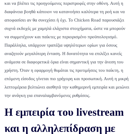
και να βλέπει τις προηγούμενες περιστροφές στην οθόνη. Αυτή η
διαφάνεια βοηθά κάποιον να κατανοήσει καλύτερα τη ροή και να
αποφασίσει αν θα συνεχίσει ή όχι. Το Chicken Road παρουσιάζει
συχνά εκδοχές με χαμηλά ελάχιστα στοιχήματα, ώστε να μπορούν
να συμμετέχουν και παίκτες με περιορισμένο προϋπολογισμό.
Παράλληλα, υπάρχουν τραπέζια υψηλότερων ορίων για όσους
αναζητούν μεγαλύτερη ένταση. Η δυνατότητα να επιλέξει κανείς
ανάμεσα σε διαφορετικά όρια είναι σημαντική για την άνεση του
χρήστη. Όταν η εφαρμογή θυμάται τις προτιμήσεις του παίκτη, η
επόμενη είσοδος γίνεται πιο γρήγορη και προσωπική. Αυτή η μικρή
λεπτομέρεια βελτιώνει αισθητά την καθημερινή εμπειρία και μειώνει
την ανάγκη για επαναλαμβανόμενες ρυθμίσεις.
Η εμπειρία του livestream
και η αλληλεπίδραση με