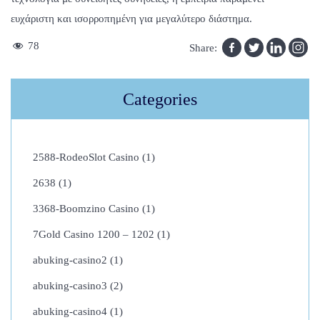
ευχάριστη και ισορροπημένη για μεγαλύτερο διάστημα.
R
78
Share:
i
t
Categories
z
o
C
2588-RodeoSlot Casino
(1)
a
2638
(1)
s
i
3368-Boomzino Casino
(1)
n
7Gold Casino 1200 – 1202
(1)
o
abuking-casino2
(1)
:
I
abuking-casino3
(2)
h
abuking-casino4
(1)