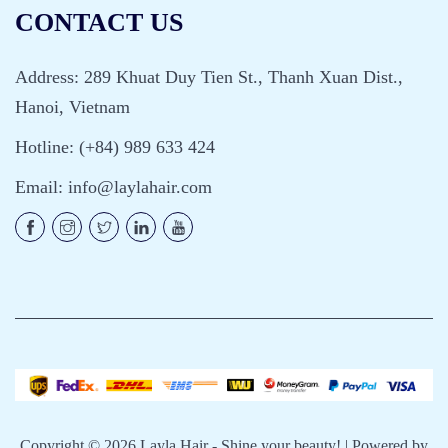
CONTACT US
Address: 289 Khuat Duy Tien St., Thanh Xuan Dist.,
Hanoi, Vietnam
Hotline: (+84) 989 633 424
Email:
info@laylahair.com
Copyright © 2026
Layla Hair - Shine your beauty!
| Powered by