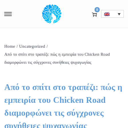
0
Home
/
Uncategorized
/
Από το σπίτι στο τραπέζι: πώς η εμπειρία του Chicken Road
διαμορφώνει τις σύγχρονες συνήθειες ψυχαγωγίας
Από το σπίτι στο τραπέζι: πώς η
εμπειρία του Chicken Road
διαμορφώνει τις σύγχρονες
συνήθειες ψυχαγωγίας