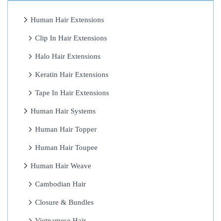
Human Hair Extensions
Clip In Hair Extensions
Halo Hair Extensions
Keratin Hair Extensions
Tape In Hair Extensions
Human Hair Systems
Human Hair Topper
Human Hair Toupee
Human Hair Weave
Cambodian Hair
Closure & Bundles
Vietnamese Hair