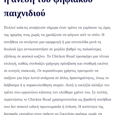
παιχνιδιού
Πολλοί παίκτες αναζητούν σήμερα έναν τρόπο να γεμίσουν τις ώρες
της ηρεμίας τους χωρίς να χρειάζεται να φύγουν από το σπίτι. Η
συνήθεια να ανοίγουν μια εφαρμογή ή μια ιστοσελίδα μετά τη
δουλειά έχει αντικαταστήσει σε μεγάλο βαθμό τις παλαιότερες
εξόδους σε φυσικά καζίνο. Το Chicken Road προσφέρει μια τέτοια
επιλογή, καθώς συνδυάζει γρήγορη πρόσβαση και σταθερή εικόνα
σε κινητές συσκευές. Οι περισσότεροι χρήστες προτιμούν να
παίζουν για λίγα λεπτά ανάμεσα σε άλλες δραστηριότητες, όπως το
διάβασμα ή η παρακολούθηση σειρών. Αυτή η ευελιξία αλλάζει τον
τρόπο που οργανώνει κάποιος τον ελεύθερο χρόνο του. Σε πολλές
περιπτώσεις το Chicken Road χρησιμοποιείται ως βραδινή συνήθεια
που δεν απαιτεί ειδική προετοιμασία ή ένδυση. Η απλότητα της
διεπαφής επιτρέπει στον παίκτη να ξεκινήσει αμέσως χωρίς να