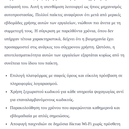
απόφασή του. Αυτή η υπενθύμιση λειτουργεί ως ήπιος μηχανισμός
αυτοπροστασίας. Πολλοί παίκτες αναφέρουν ότι μετά από μερικές
εβδομάδες χρήσης αυτών των εργαλείων, νιώθουν πιο άνετα με τη
συμμετοχή τους. Η σύγκριση με παρελθόντα χρόνια, όπου δεν
υπήρχαν τέτοια χαρακτηριστικά, δείχνει ότι η βιομηχανία έχει
προσαρμοστεί στις ανάγκες του σύγχρονου χρήστη. Ωστόσο, η
αποτελεσματικότητα αυτών των εργαλείων εξαρτάται κυρίως από τη
συνέπεια του ίδιου του παίκτη.
Επιλογή πλατφόρμας με σαφείς όρους και εύκολη πρόσβαση σε
πληροφορίες λογαριασμού.
Χρήση ξεχωριστού κωδικού για κάθε υπηρεσία ψυχαγωγίας αντί
για επαναλαμβανόμενους κωδικούς.
Παρακολούθηση του χρόνου που αφιερώνεται καθημερινά και
εβδομαδιαία με απλές σημειώσεις.
Αποφυγή παιχνιδιών σε δημόσια δίκτυα Wi-Fi χωρίς πρόσθετη