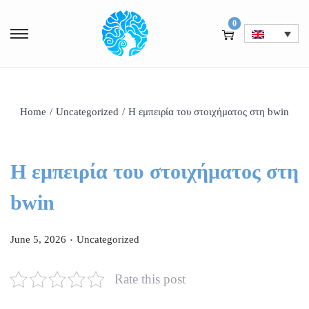
0
Home
/
Uncategorized
/
Η εμπειρία του στοιχήματος στη bwin
Η εμπειρία του στοιχήματος στη
bwin
.
P
P
June 5, 2026
Uncategorized
o
o
s
s
Rate this post
t
t