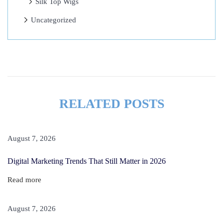
Silk Top Wigs
Uncategorized
RELATED POSTS
August 7, 2026
Digital Marketing Trends That Still Matter in 2026
Read more
August 7, 2026