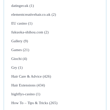
E
datinger.uk
(1)
i
elementcreativehair.co.uk
(2)
n
EU casino
(1)
u
fukuoka-shihou.com
(2)
m
f
Gallery
(9)
a
Games
(21)
s
Giochi
(4)
s
e
Gry
(1)
n
Hair Care & Advice
(426)
d
Hair Extensions
(434)
e
highflys-casino
(1)
r
B
How To – Tips & Tricks
(265)
l