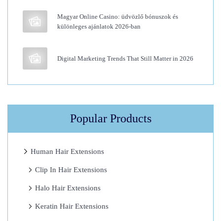
n
Magyar Online Casino: üdvözlő bónuszok és
c
különleges ajánlatok 2026-ban
i
a
Digital Marketing Trends That Still Matter in 2026
d
e
j
u
Popular Products
e
g
o
Human Hair Extensions
d
Clip In Hair Extensions
e
Halo Hair Extensions
f
i
Keratin Hair Extensions
n