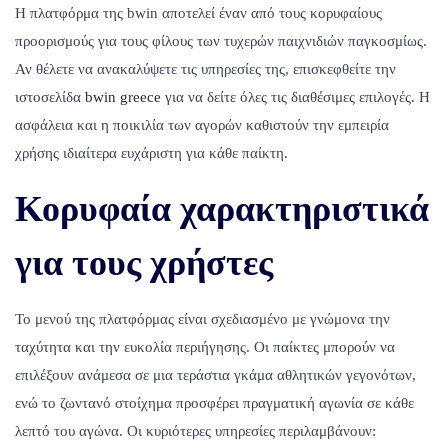
e
e
Η πλατφόρμα της bwin αποτελεί έναν από τους κορυφαίους
d
d
προορισμούς για τους φίλους των τυχερών παιχνιδιών παγκοσμίως.
o
i
Αν θέλετε να ανακαλύψετε τις υπηρεσίες της, επισκεφθείτε την
n
n
ιστοσελίδα
bwin greece
για να δείτε όλες τις διαθέσιμες επιλογές. Η
ασφάλεια και η ποικιλία των αγορών καθιστούν την εμπειρία
χρήσης ιδιαίτερα ευχάριστη για κάθε παίκτη.
Κορυφαία χαρακτηριστικά
για τους χρήστες
Το μενού της πλατφόρμας είναι σχεδιασμένο με γνώμονα την
ταχύτητα και την ευκολία περιήγησης. Οι παίκτες μπορούν να
επιλέξουν ανάμεσα σε μια τεράστια γκάμα αθλητικών γεγονότων,
ενώ το ζωντανό στοίχημα προσφέρει πραγματική αγωνία σε κάθε
λεπτό του αγώνα. Οι κυριότερες υπηρεσίες περιλαμβάνουν: