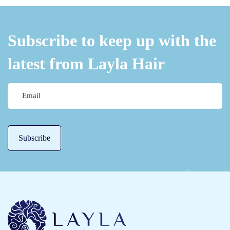
Subscribe to keep up with the
latest from Layla Hair