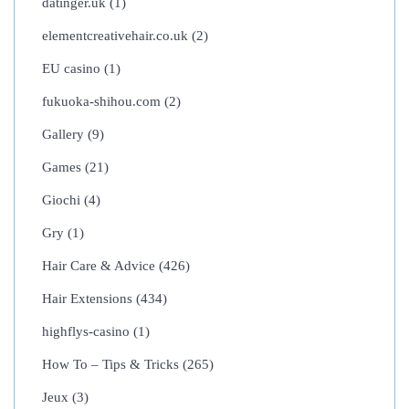
ο
datinger.uk
(1)
ς
elementcreativehair.co.uk
(2)
σ
EU casino
(1)
τ
fukuoka-shihou.com
(2)
η
b
Gallery
(9)
w
Games
(21)
i
Giochi
(4)
n
D
Gry
(1)
i
Hair Care & Advice
(426)
e
Hair Extensions
(434)
F
highflys-casino
(1)
a
s
How To – Tips & Tricks
(265)
z
Jeux
(3)