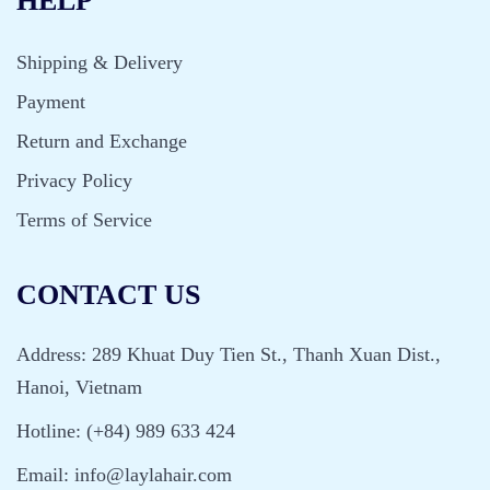
HELP
Shipping & Delivery
Payment
Return and Exchange
Privacy Policy
Terms of Service
CONTACT US
Address: 289 Khuat Duy Tien St., Thanh Xuan Dist.,
Hanoi, Vietnam
Hotline: (+84) 989 633 424
Email:
info@laylahair.com