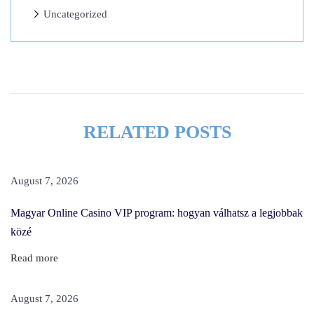
Uncategorized
RELATED POSTS
August 7, 2026
Magyar Online Casino VIP program: hogyan válhatsz a legjobbak
közé
Read more
August 7, 2026