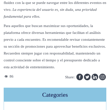
fluidez con la que se puede navegar entre los diferentes eventos en
vivo.
La experiencia del usuario es, sin duda, una prioridad
fundamental para ellos.
Para aquellos que buscan maximizar sus oportunidades, la
plataforma ofrece diversas herramientas que facilitan el análisis
previo a cada encuentro. Es recomendable revisar constantemente
su sección de promociones para aprovechar beneficios exclusivos.
Recuerden siempre jugar con responsabilidad, manteniendo un
control consciente sobre el tiempo y el presupuesto dedicado a
esta actividad de entretenimiento.
Η
86
Share:
ε
μ
Categories
π
ε