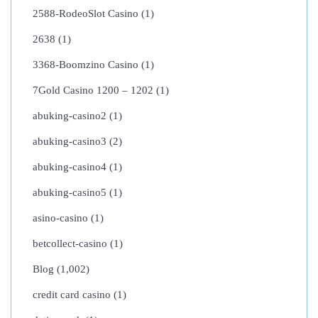
ι
2588-RodeoSlot Casino
(1)
ρ
2638
(1)
ί
α
3368-Boomzino Casino
(1)
τ
7Gold Casino 1200 – 1202
(1)
ο
abuking-casino2
(1)
υ
σ
abuking-casino3
(2)
τ
abuking-casino4
(1)
ο
abuking-casino5
(1)
ι
asino-casino
(1)
χ
ή
betcollect-casino
(1)
μ
Blog
(1,002)
α
credit card casino
(1)
τ