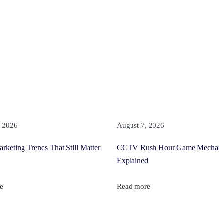
, 2026
August 7, 2026
arketing Trends That Still Matter
CCTV Rush Hour Game Mechan
Explained
e
Read more