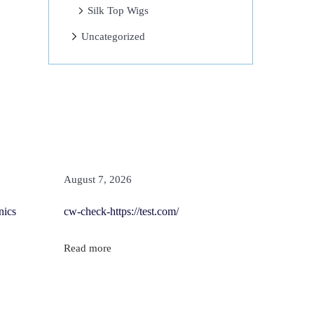
Silk Top Wigs
Uncategorized
August 7, 2026
ics
cw-check-https://test.com/
Read more