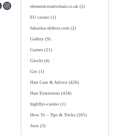
elementcreativehair.co.uk
(2)
EU casino
(1)
fukuoka-shihou.com
(2)
Gallery
(9)
Games
(21)
Giochi
(4)
Gry
(1)
Hair Care & Advice
(426)
Hair Extensions
(434)
highflys-casino
(1)
How To – Tips & Tricks
(265)
Jeux
(3)