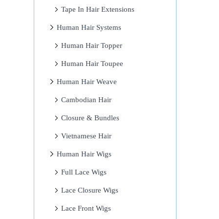
Tape In Hair Extensions
Human Hair Systems
Human Hair Topper
Human Hair Toupee
Human Hair Weave
Cambodian Hair
Closure & Bundles
Vietnamese Hair
Human Hair Wigs
Full Lace Wigs
Lace Closure Wigs
Lace Front Wigs