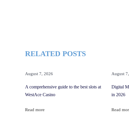
RELATED POSTS
August 7, 2026
August 7
A comprehensive guide to the best slots at
Digital M
WestAce Casino
in 2026
Read more
Read mor