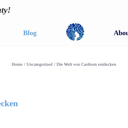
ty!
Blog
Abou
Home
/
Uncategorized
/
Die Welt von Casibom entdecken
ecken