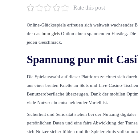
s
s
Rate this post
t
t
e
e
Online-Glücksspiele erfreuen sich weltweit wachsender Be
d
d
der
casibom giris
Option einen spannenden Einstieg. Die 
o
i
jeden Geschmack.
n
n
Spannung pur mit Cas
Die Spielauswahl auf dieser Plattform zeichnet sich dur
aus einer breiten Palette an Slots und Live-Casino-Tisch
Benutzeroberfläche überzeugen. Dank der mobilen Optimi
viele Nutzer ein entscheidender Vorteil ist.
Sicherheit und Seriosität stehen bei der Nutzung digitaler
persönlichen Daten und eine faire Abwicklung der Trans
sich Nutzer sicher fühlen und ihr Spielerlebnis vollkom