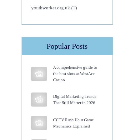
youthworker.org.uk
(1)
Popular Posts
A comprehensive guide to
the best slots at WestAce
Casino
Digital Marketing Trends
That Still Matter in 2026
CCTV Rush Hour Game
Mechanics Explained