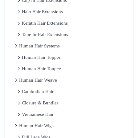
Clip In Hair Extensions
Halo Hair Extensions
Keratin Hair Extensions
Tape In Hair Extensions
Human Hair Systems
Human Hair Topper
Human Hair Toupee
Human Hair Weave
Cambodian Hair
Closure & Bundles
Vietnamese Hair
Human Hair Wigs
Full Lace Wigs