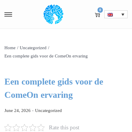
0
Home
/
Uncategorized
/
Een complete gids voor de ComeOn ervaring
Een complete gids voor de
ComeOn ervaring
.
P
P
June 24, 2026
Uncategorized
o
o
s
s
Rate this post