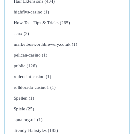
Hair Extensions
(434)
ā
highflys-casino
(1)
k
ā
How To – Tips & Tricks
(265)
s
Jeux
(3)
i
marketbosworthbrewery.co.uk
(1)
e
s
pelican-casino
(1)
p
public
(126)
ē
rodeoslot-casino
(1)
j
rolldorado-casino1
(1)
a
s
Spellen
(1)
C
Spiele
(25)
r
spna.org.uk
(1)
o
s
Trendy Hairstyles
(183)