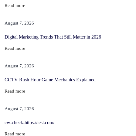
Read more
August 7, 2026
Digital Marketing Trends That Still Matter in 2026
Read more
August 7, 2026
CCTV Rush Hour Game Mechanics Explained
Read more
August 7, 2026
cw-check-https://test.com/
Read more