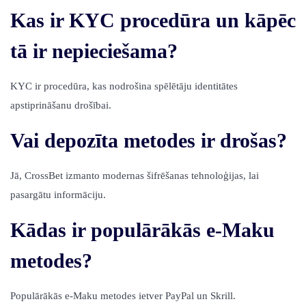
Kas ir KYC procedūra un kāpēc
tā ir nepieciešama?
KYC ir procedūra, kas nodrošina spēlētāju identitātes
apstiprināšanu drošībai.
Vai depozīta metodes ir drošas?
Jā, CrossBet izmanto modernas šifrēšanas tehnoloģijas, lai
pasargātu informāciju.
Kādas ir populārākās e-Maku
metodes?
Populārākās e-Maku metodes ietver PayPal un Skrill.