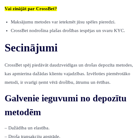
Vai zinājāt par CrossBet?
Maksājumu metodes var ietekmēt jūsu spēles pieredzi.
CrossBet nodrošina plašas drošības iespējas un svaru KYC.
Secinājumi
CrossBet spēj piedāvāt daudzveidīgas un drošas depozīta metodes,
kas apmierina dažādas klientu vajadzības. Izvēloties piemērotāko
metodi, ir svarīgi ņemt vērā drošību, ātrumu un ērtības.
Galvenie ieguvumi no depozītu
metodēm
– Dažādība un elastība.
– Droša transakciju apstrāde.