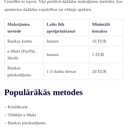
CrossBet to izprot. Viņi piedāvā dažādas maksājumu metodes, kas
apmierina dažādas vajadzības un vēlmju spektru.
Maksājuma
Laiks līdz
Minimālā
metode
apstiprināšanai
iemaksa
Bankas kartes
Instant
10 EUR
e-Maki (PayPal,
Instant
5 EUR
Skrill)
Bankas
1-3 darba dienas
20 EUR
pārskaitījums
Populārākās metodes
– Kredītkarte
– Tūlītējie e-Maki
– Bankas pārskaitījums