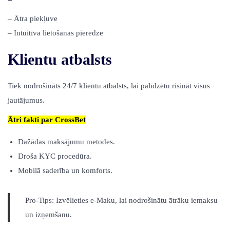
– Ātra piekļuve
– Intuitīva lietošanas pieredze
Klientu atbalsts
Tiek nodrošināts 24/7 klientu atbalsts, lai palīdzētu risināt visus
jautājumus.
Ātri fakti par CrossBet
Dažādas maksājumu metodes.
Droša KYC procedūra.
Mobilā saderība un komforts.
Pro-Tips: Izvēlieties e-Maku, lai nodrošinātu ātrāku iemaksu
un izņemšanu.