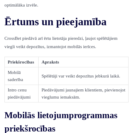
optimālāka izvēle.
Ērtums un pieejamība
CrossBet piedāvā arī ērtu lietotāja pieredzi, ļaujot spēlētājiem
viegli veikt depozītus, izmantojot mobilās ierīces.
Priekšrocības
Apraksts
Mobilā
Spēlētāji var veikt depozītus jebkurā laikā.
saderība
Intro cenu
Piedāvājumi jaunajiem klientiem, pievienojot
piedāvājumi
vieglumu iemaksām.
Mobilās lietojumprogrammas
priekšrocības