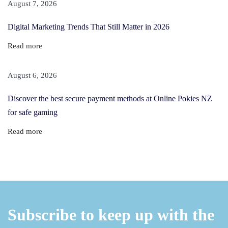
August 7, 2026
Digital Marketing Trends That Still Matter in 2026
Read more
August 6, 2026
Discover the best secure payment methods at Online Pokies NZ
for safe gaming
Read more
Subscribe to keep up with the