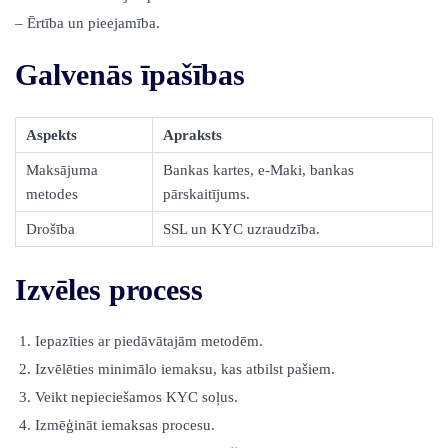
– Ērtība un pieejamība.
Galvenās īpašības
Aspekts
Apraksts
Maksājuma
Bankas kartes, e-Maki, bankas
metodes
pārskaitījums.
Drošība
SSL un KYC uzraudzība.
Izvēles process
Iepazīties ar piedāvātajām metodēm.
Izvēlēties minimālo iemaksu, kas atbilst pašiem.
Veikt nepieciešamos KYC soļus.
Izmēģināt iemaksas procesu.