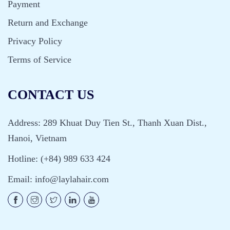
Payment
Return and Exchange
Privacy Policy
Terms of Service
CONTACT US
Address: 289 Khuat Duy Tien St., Thanh Xuan Dist.,
Hanoi, Vietnam
Hotline: (+84) 989 633 424
Email:
info@laylahair.com