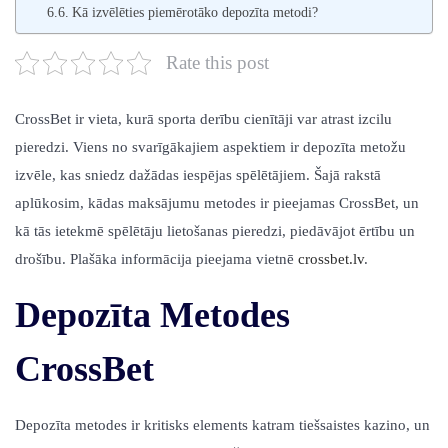
Kā izvēlēties piemērotāko depozīta metodi?
Rate this post
CrossBet ir vieta, kurā sporta derību cienītāji var atrast izcilu
pieredzi. Viens no svarīgākajiem aspektiem ir depozīta metožu
izvēle, kas sniedz dažādas iespējas spēlētājiem. Šajā rakstā
aplūkosim, kādas maksājumu metodes ir pieejamas CrossBet, un
kā tās ietekmē spēlētāju lietošanas pieredzi, piedāvājot ērtību un
drošību. Plašāka informācija pieejama vietnē
crossbet.lv
.
Depozīta Metodes
CrossBet
Depozīta metodes ir kritisks elements katram tiešsaistes kazino, un