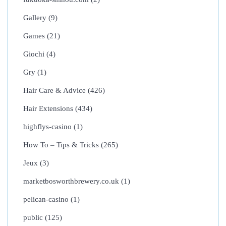
O
n
Gallery
(9)
e
Games
(21)
r
Giochi
(4)
v
a
Gry
(1)
r
Hair Care & Advice
(426)
i
Hair Extensions
(434)
n
highflys-casino
(1)
g
C
How To – Tips & Tricks
(265)
r
Jeux
(3)
o
marketbosworthbrewery.co.uk
(1)
w
n
pelican-casino
(1)
P
public
(125)