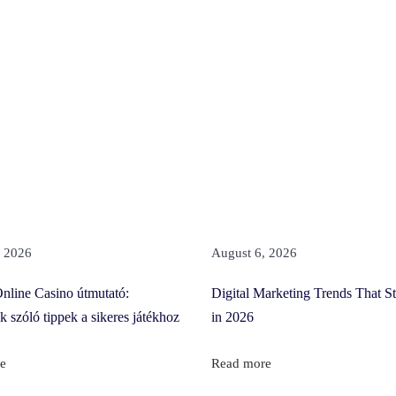
, 2026
August 6, 2026
nline Casino útmutató:
Digital Marketing Trends That Sti
 szóló tippek a sikeres játékhoz
in 2026
e
Read more