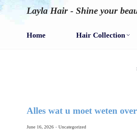
Layla Hair - Shine your beau
Home
Hair Collection
Alles wat u moet weten over
.
P
P
June 16, 2026
Uncategorized
o
o