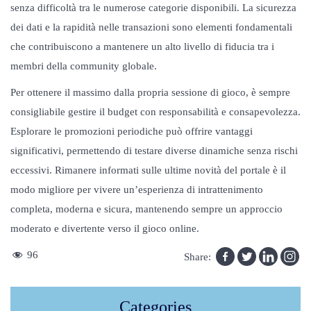
senza difficoltà tra le numerose categorie disponibili. La sicurezza
dei dati e la rapidità nelle transazioni sono elementi fondamentali
che contribuiscono a mantenere un alto livello di fiducia tra i
membri della community globale.
Per ottenere il massimo dalla propria sessione di gioco, è sempre
consigliabile gestire il budget con responsabilità e consapevolezza.
Esplorare le promozioni periodiche può offrire vantaggi
significativi, permettendo di testare diverse dinamiche senza rischi
eccessivi. Rimanere informati sulle ultime novità del portale è il
modo migliore per vivere un’esperienza di intrattenimento
completa, moderna e sicura, mantenendo sempre un approccio
moderato e divertente verso il gioco online.
A
96
Share:
l
l
Categories