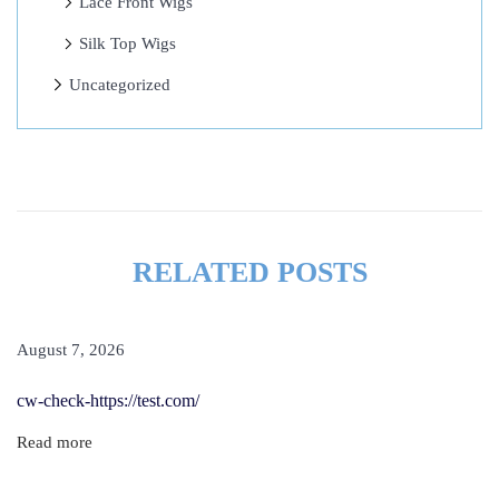
Lace Front Wigs
Silk Top Wigs
Uncategorized
RELATED POSTS
August 7, 2026
cw-check-https://test.com/
Read more