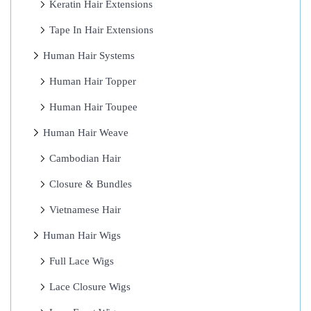
Keratin Hair Extensions
Tape In Hair Extensions
Human Hair Systems
Human Hair Topper
Human Hair Toupee
Human Hair Weave
Cambodian Hair
Closure & Bundles
Vietnamese Hair
Human Hair Wigs
Full Lace Wigs
Lace Closure Wigs