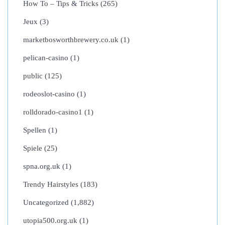
o
How To – Tips & Tricks
(265)
r
Jeux
(3)
m
marketbosworthbrewery.co.uk
(1)
E
n
pelican-casino
(1)
g
public
(125)
u
rodeoslot-casino
(1)
i
rolldorado-casino1
(1)
d
e
Spellen
(1)
t
Spiele
(25)
i
spna.org.uk
(1)
l
S
Trendy Hairstyles
(183)
t
Uncategorized
(1,882)
a
utopia500.org.uk
(1)