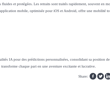
s fluides et protégées. Les retraits sont traités rapidement, souvent en m
application mobile, optimisée pour iOS et Android, offre une mobilité to
ités IA pour des prédictions personnalisées, consolidant sa position de
 transforme chaque pari en une aventure excitante et lucrative.
Share: