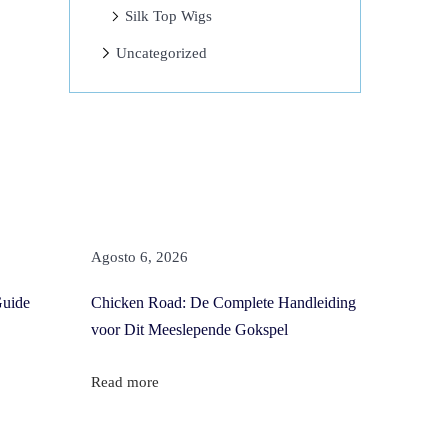
Silk Top Wigs
Uncategorized
Agosto 6, 2026
Guide
Chicken Road: De Complete Handleiding
voor Dit Meeslepende Gokspel
Read more