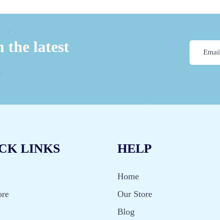
 the latest
CK LINKS
HELP
Home
ore
Our Store
Blog