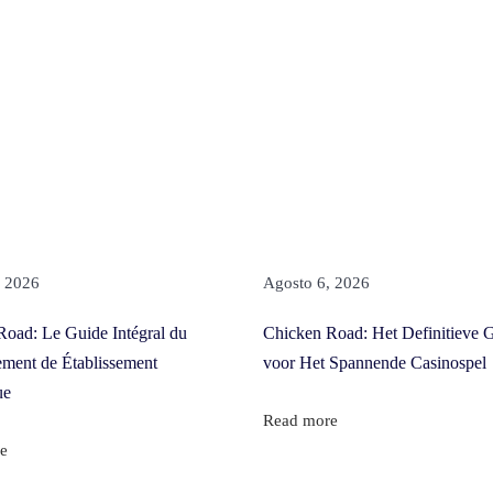
, 2026
Agosto 6, 2026
Road: Le Guide Intégral du
Chicken Road: Het Definitieve 
ement de Établissement
voor Het Spannende Casinospel
ue
Read more
e