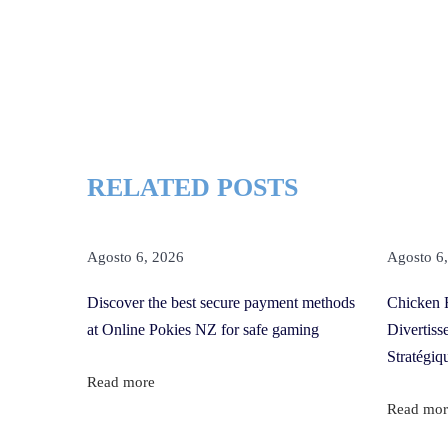
p
l
a
t
t
f
o
RELATED POSTS
r
m
e
Agosto 6, 2026
Agosto 6
n
Discover the best secure payment methods
Chicken 
f
at Online Pokies NZ for safe gaming
Divertiss
ö
Stratégiq
r
Read more
s
Read mor
v