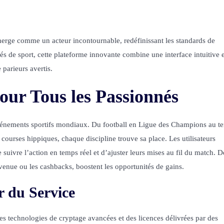
rge comme un acteur incontournable, redéfinissant les standards de
nés de sport, cette plateforme innovante combine une interface intuitive 
parieurs avertis.
pour Tous les Passionnés
événements sportifs mondiaux. Du football en Ligue des Champions au te
courses hippiques, chaque discipline trouve sa place. Les utilisateurs
e suivre l’action en temps réel et d’ajuster leurs mises au fil du match. D
venue ou les cashbacks, boostent les opportunités de gains.
r du Service
des technologies de cryptage avancées et des licences délivrées par des