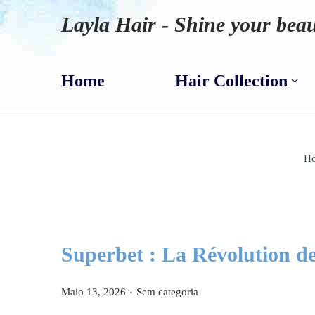
Layla Hair - Shine your beau
Home
Hair Collection
H
Superbet : La Révolution de
.
P
P
Maio 13, 2026
Sem categoria
o
o