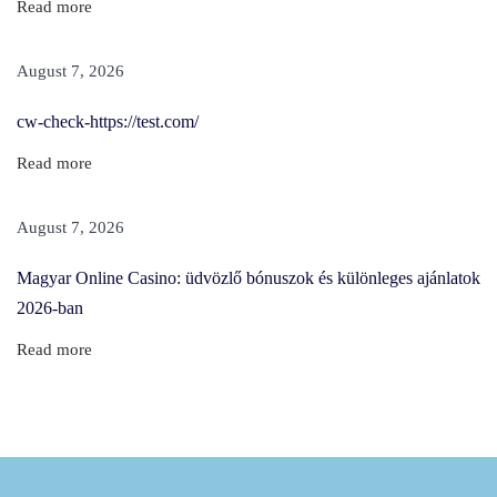
Read more
August 7, 2026
cw-check-https://test.com/
Read more
August 7, 2026
Magyar Online Casino: üdvözlő bónuszok és különleges ajánlatok
2026-ban
Read more